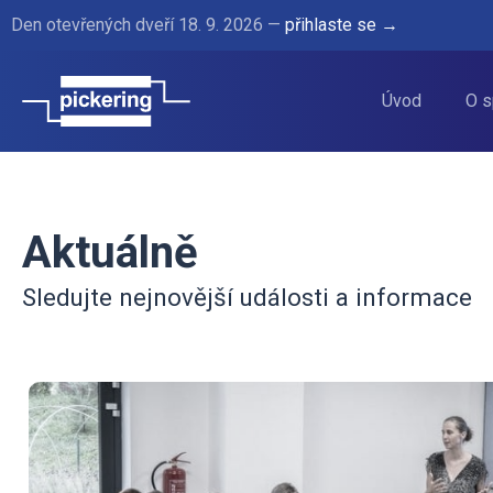
Den otevřených dveří 18. 9. 2026 —
přihlaste se →
Úvod
O s
Aktuálně
Sledujte nejnovější události a informace