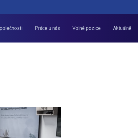
polečnosti
Práce u nás
Volné pozice
Aktuálně