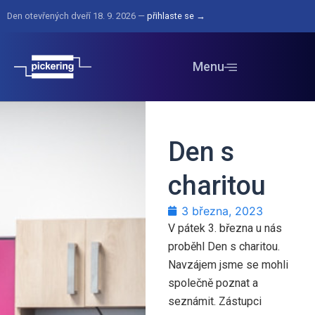
Den otevřených dveří 18. 9. 2026 —
přihlaste se →
Menu
Den s
charitou
3 března, 2023
V pátek 3. března u nás
proběhl Den s charitou.
Navzájem jsme se mohli
společně poznat a
seznámit. Zástupci