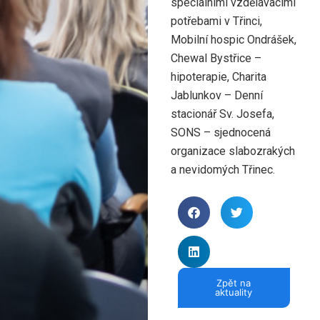
speciálními vzdělávacími
potřebami v Třinci,
Mobilní hospic Ondrášek,
Chewal Bystřice –
hipoterapie, Charita
Jablunkov – Denní
stacionář Sv. Josefa,
SONS – sjednocená
organizace slabozrakých
a nevidomých Třinec.
Zpět na
aktuality